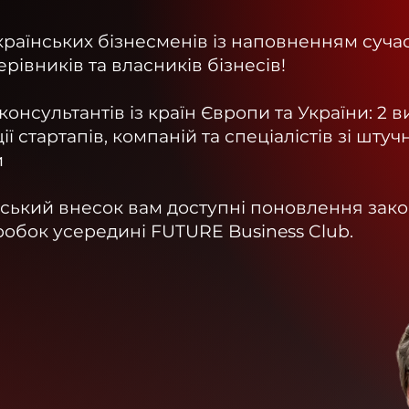
країнських бізнесменів із наповненням суча
івників та власників бізнесів!
онсультантів із країн Європи та України: 2 
ї стартапів, компаній та спеціалістів зі штуч
и
ський внесок вам доступні поновлення зак
робок усередині FUTURE Business Club.