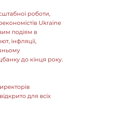
сштабної роботи,
економістів Ukraine
вим подіям в
т, інфляції,
ішньому
банку до кінця року.
иректорів
відкрито для всіх