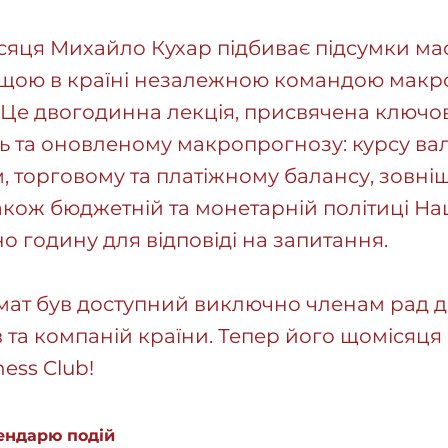
сяця Михайло Кухар підбиває підсумки ма
щою в країні незалежною командою макро
 Це двогодинна лекція, присвячена ключо
ь та оновленому макропрогнозу: курсу валю
, торговому та платіжному балансу, зовн
акож бюджетній та монетарній політиці Нац
о годину для відповіді на запитання.
мат був доступний виключно членам рад д
 та компаній країни. Тепер його щомісяця 
ness Club!
ендарю подій