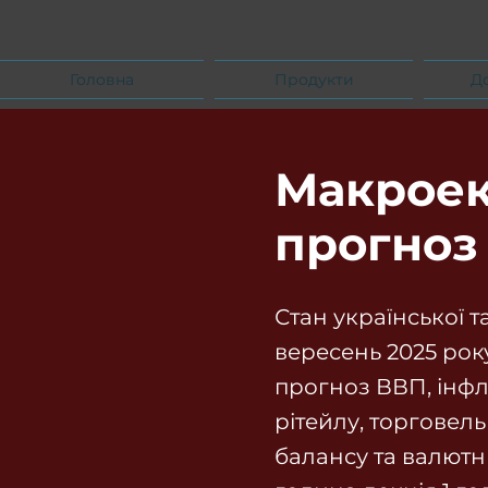
Головна
Продукти
Д
Макроек
прогноз
Стан української т
вересень 2025 ро
прогноз ВВП, інфля
рітейлу, торговел
балансу та валютни