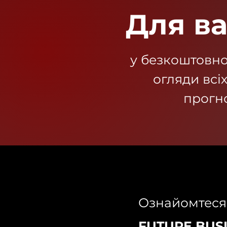
Для ва
у безкоштовно
огляди всіх
прогно
Ознайомтеся
FUTURE BUS