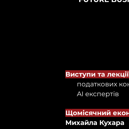
Виступи та лекції
податкових ко
AI експертів
Щомісячний екон
Михайла Кухара