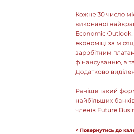
Кожне 30 число мі
виконаної найкра
Economic Outlook.
економіці за місяц
заробітним платам
фінансуванню, а т
Додатково виділен
Раніше такий фор
найбільших банків
членів Future Busi
< Повернутись до кал