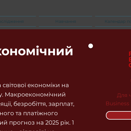
ослідження
Навчання
Календар п
ономічний
а світової економіки на
ку. Макроекономічний
Для 
ції, безробіття, зарплат,
Business
ьного та платіжного
й прогноз на 2025 рік. 1