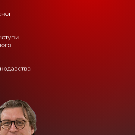
сної
виступи
ного
онодавства