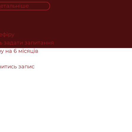
етальніше
 ефіру
ь задати запитання
у на 6 місяців
итись запис