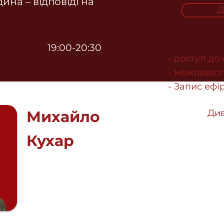
дина – відповіді на
Д
19:00-20:30
- доступ до
- можливіст
- Запис ефір
Михайло
Див
Кухар