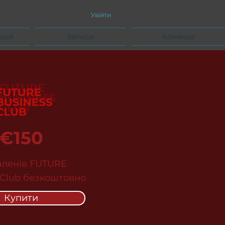
Увійти
одій
Записи
Команда
€150
членів FUTURE
 Club безкоштовно
Купити