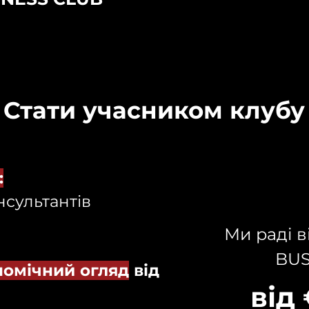
Стати учасником клубу
:
нсультантів
Ми раді в
BUS
омічний огляд
від
від