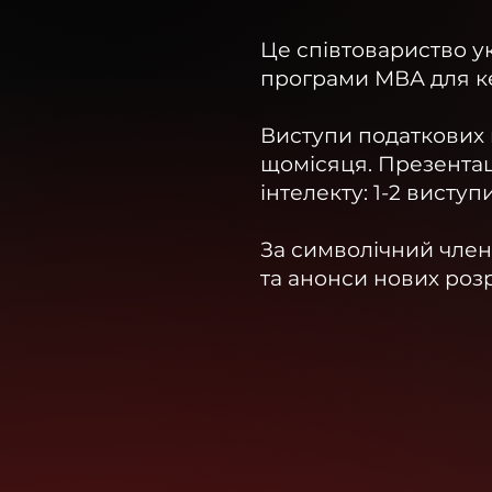
Це співтовариство у
програми МВА для кер
Виступи податкових к
щомісяця.
Презентаці
інтелекту: 1-2 виступ
За символічний член
та анонси нових роз