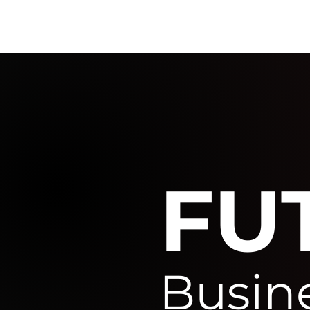
FU
Busin