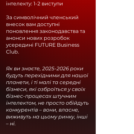
інтелекту: 1-2 виступи
За символічний членський
внесок вам доступні
поновлення законодавства та
анонси нових розробок
усередині FUTURE Business
Club.
Як ви знаєте,
2025-2026
роки
будуть перехідними для нашої
планети, і ті малі та середні
бізнеси, які озброїться у своїх
бізнес-процесах штучним
інтелектом, не просто обійдуть
конкурентів – вони, власне,
виживуть на цьому ринку, інші
– ні.