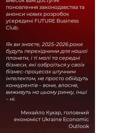
внесок вам доступні
поновлення законодавства та
анонси нових розробок
усередині FUTURE Business
Club.
Як ви знаєте,
2025-2026
роки
будуть перехідними для нашої
планети, і ті малі та середні
бізнеси, які озброїться у своїх
бізнес-процесах штучним
інтелектом, не просто обійдуть
конкурентів – вони, власне,
виживуть на цьому ринку, інші
– ні.
Михайло Кухар, головний
економіст Ukraine Economic
Outlook