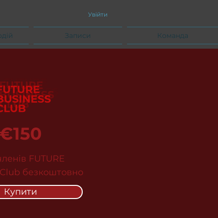
Увійти
одій
Записи
Команда
€150
членів FUTURE
 Club безкоштовно
Купити