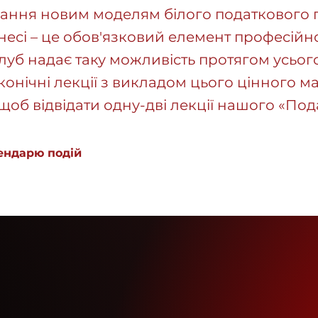
ання новим моделям білого податкового 
есі – це обов'язковий елемент професійн
луб надає таку можливість протягом усього
онічні лекції з викладом цього цінного ма
 щоб відвідати одну-дві лекції нашого «По
ендарю подій