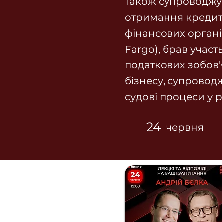
також супроводжу
отримання кредит
фінансових організ
Fargo), брав участ
податкових зобов
бізнесу, супровод
судові процеси у р
24
червня