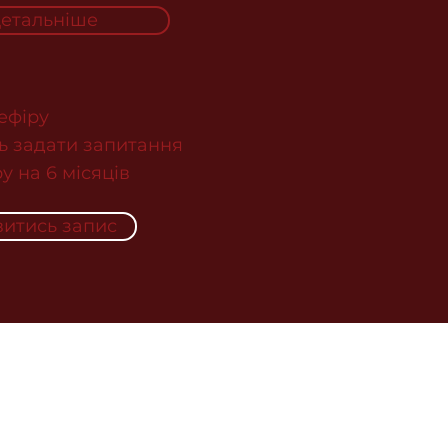
етальніше
 ефіру
ь задати запитання
у на 6 місяців
итись запис