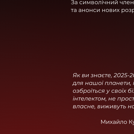
За символічний член
та анонси нових роз
Як ви знаєте, 2025-
для нашої планети, і 
озброїться у своїх 
інтелектом, не прост
власне, виживуть на 
Михайло Ку