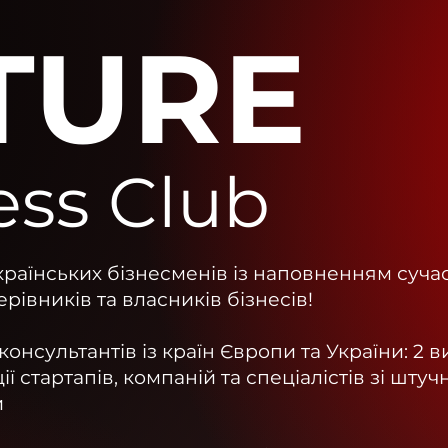
TURE
ess Club
країнських бізнесменів із наповненням суча
івників та власників бізнесів!
онсультантів із країн Європи та України: 2 
ї стартапів, компаній та спеціалістів зі штуч
и