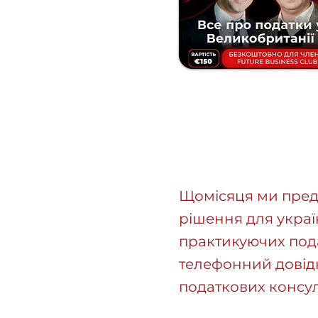
Щомісяця ми предс
рішення для україн
практикуючих пода
телефонний довід
податкових консуль