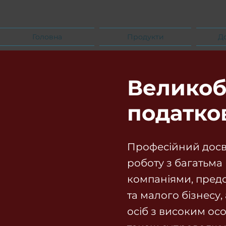
Головна
Продукти
Д
Великоб
податко
Професійний досв
роботу з багатьм
компаніями, пред
та малого бізнесу
осіб з високим ос