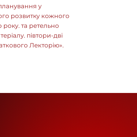
планування у
ого розвитку кожного
 року. та ретельно
теріалу. півтори-дві
даткового Лекторію».