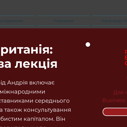
ослідження
Навчання
Календар п
ританія:
ва лекція
ід Андрія включає
а міжнародними
Для 
ставниками середнього
Business
, а також консультування
обистим капіталом. Він