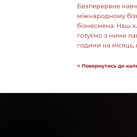
Безперервне навч
міжнародному бізн
бізнесмена. Наш к
готуємо з ними лак
години на місяць,
< Повернутись до кал