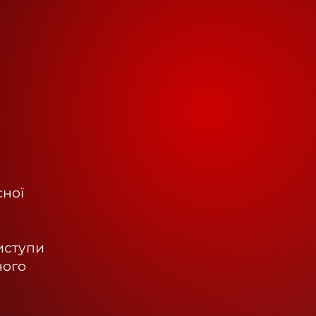
сної
виступи
ного