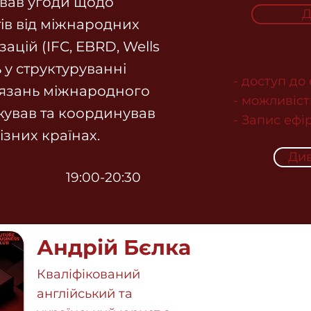
вав угоди щодо
Д
ів від міжнародних
ацій (IFC, EBRD, Wells
ь у структуруванні
- доступ до
'язань міжнародного
- можливіст
жував та координував
- Запис ефір
ізних країнах.
Див
19:00-20:30
Андрій Бєлка
Кваліфікований
англійський та