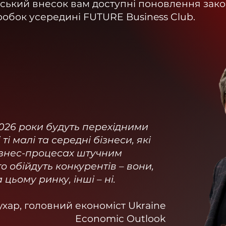
ський внесок вам доступні поновлення зак
робок усередині FUTURE Business Club.
2026 роки будуть перехідними
ті малі та середні бізнеси, які
бізнес-процесах штучним
о обійдуть конкурентів – вони,
цьому ринку, інші – ні.
хар, головний економіст Ukraine
Economic Outlook