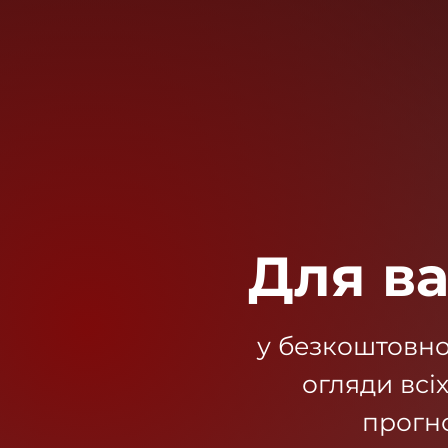
Для ва
у безкоштовно
огляди всіх
прогно