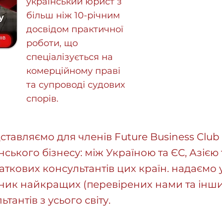
український юрист з
більш ніж 10-річним
досвідом практичної
роботи, що
спеціалізується на
комерційному праві
та супроводі судових
спорів.
тавляємо для членів Future Business Club
ського бізнесу: між Україною та ЄС, Азією
ткових консультантів цих країн. надаємо
ник найкращих (перевірених нами та інш
тантів з усього світу.