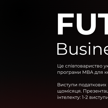
FU
Busin
Це співтовариство у
програми МВА для кер
Виступи податкових к
щомісяця.
Презентаці
інтелекту: 1-2 виступ