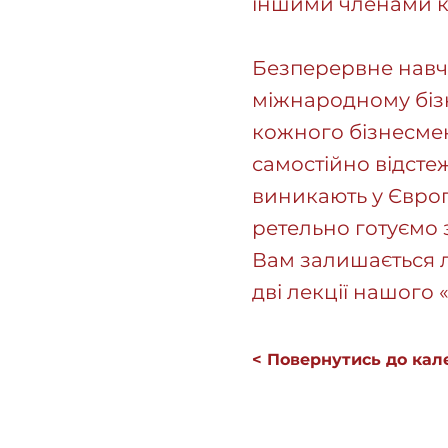
іншими членами кл
Безперервне навч
міжнародному бізн
кожного бізнесмен
самостійно відстеж
виникають у Європ
ретельно готуємо 
Вам залишається л
дві лекції нашого
< Повернутись до кал