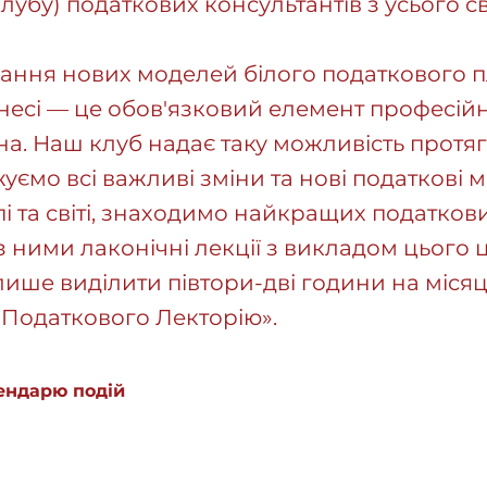
убу) податкових консультантів з усього сві
ання нових моделей білого податкового 
есі — це обов'язковий елемент професій
а. Наш клуб надає таку можливість протяг
уємо всі важливі зміни та нові податкові 
і та світі, знаходимо найкращих податкови
з ними лаконічні лекції з викладом цього ц
ише виділити півтори-дві години на місяць
 «Податкового Лекторію».
ендарю подій