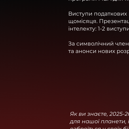
Виступи податкових к
щомісяця.
Презентаці
інтелекту: 1-2 виступ
За символічний член
та анонси нових роз
Як ви знаєте, 2025-
для нашої планети, і 
озброїться у своїх 