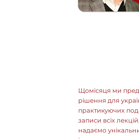
Щомісяця ми предс
рішення для україн
практикуючих пода
записи всіх лекцій
надаємо унікальн