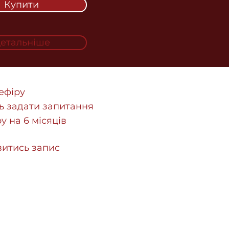
Купити
етальніше
 ефіру
ь задати запитання
у на 6 місяців
итись запис