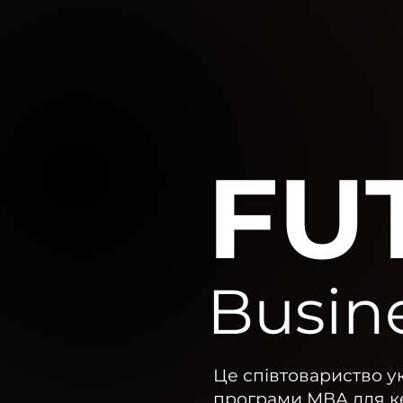
FU
Busin
Це співтовариство у
програми МВА для кер