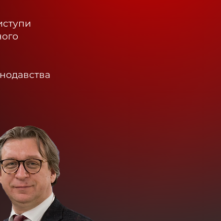
виступи
ного
онодавства