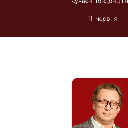
сучасні тенденції 
11
червня