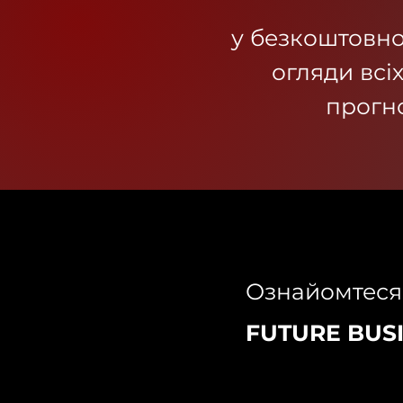
у безкоштовно
огляди всіх
прогно
Ознайомтеся
FUTURE BUS