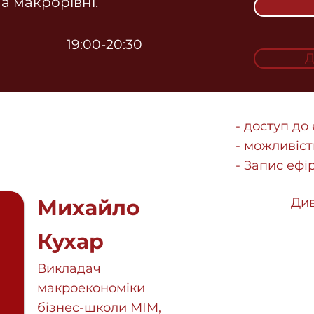
на макрорівні.
19:00-20:30
Д
- доступ до
- можливіст
- Запис ефір
Михайло
Див
Кухар
Викладач
макроекономіки
бізнес-школи МІМ,