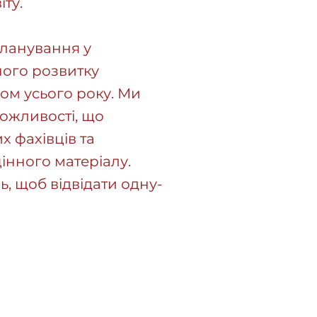
ту.
планування у
ного розвитку
ом усього року. Ми
можливості, що
х фахівців та
інного матеріалу.
, щоб відвідати одну-