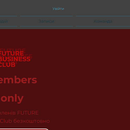
Увійти
одій
Записи
Команда
embers
only
членів FUTURE
 Club безкоштовно