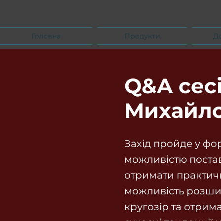
Головна
Продукти
Д
Q&A сесі
Михайло
Захід пройде у фор
можливістю поста
отримати практичн
можливість розши
кругозір та отрима