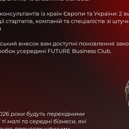
онсультантів із країн Європи та України: 2 
ї стартапів, компаній та спеціалістів зі штуч
и
ський внесок вам доступні поновлення зак
робок усередині FUTURE Business Club.
2026 роки будуть перехідними
ті малі та середні бізнеси, які
бізнес-процесах штучним