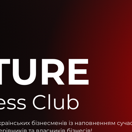
TURE
ess Club
країнських бізнесменів із наповненням суча
івників та власників бізнесів!