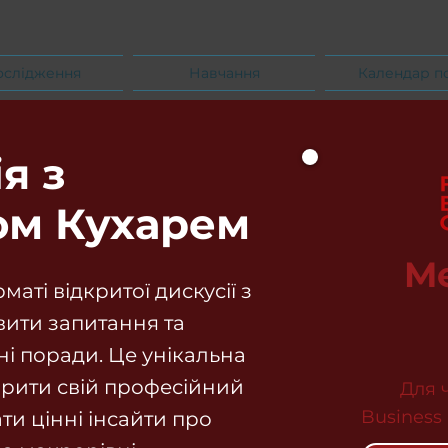
ослідження
Навчання
Календар п
я з
м Кухарем
M
маті відкритої дискусії з
вити запитання та
і поради. Це унікальна
рити свій професійний
Для 
Business
ти цінні інсайти про