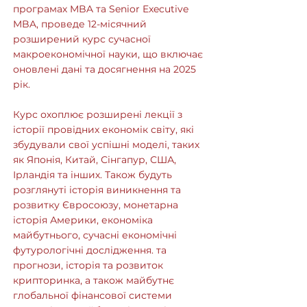
програмах MBA та Senior Executive
MBA, проведе 12-місячний
розширений курс сучасної
макроекономічної науки, що включає
оновлені дані та досягнення на 2025
рік.
Курс охоплює розширені лекції з
історії провідних економік світу, які
збудували свої успішні моделі, таких
як Японія, Китай, Сінгапур, США,
Ірландія та інших. Також будуть
розглянуті історія виникнення та
розвитку Євросоюзу, монетарна
історія Америки, економіка
майбутнього, сучасні економічні
футурологічні дослідження. та
прогнози, історія та розвиток
крипторинка, а також майбутнє
глобальної фінансової системи