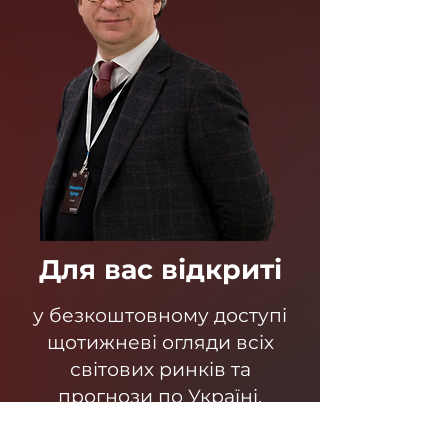
Для вас відкриті
у безкоштовному доступі
щотижневі огляди всіх
світових ринків та
прогнози по Україні.