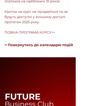
платежів на найближчі 10 років.
Квитки на курс не продаються та не
будуть доступні у вільному доступі
протягом 2025 року.
ПОВНА ПРОГРАМА КУРСУ>>
< Повернутись до календарю подій
FUTURE
Business Club