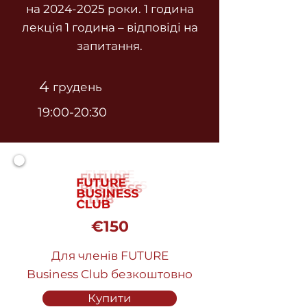
на
2024-2025
роки. 1 година
лекція 1 година – відповіді на
запитання.
4
грудень
19:00-20:30
€150
Для членів FUTURE
Business Club безкоштовно
Купити