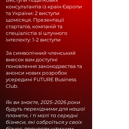
Виступи податкових
консультантів із країн Європи
та України: 2 виступи
щомісяця.
Презентації
стартапів, компаній та
спеціалістів зі штучного
інтелекту: 1-2 виступи
За символічний членський
внесок вам доступні
поновлення законодавства та
анонси нових розробок
усередині FUTURE Business
Club.
Як ви знаєте,
2025-2026
роки
будуть перехідними для нашої
планети, і ті малі та середні
бізнеси, які озброїться у своїх
бізнес-процесах штучним