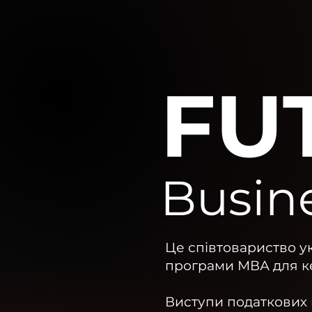
FU
Busin
Це співтовариство у
програми МВА для кер
Виступи податкових к