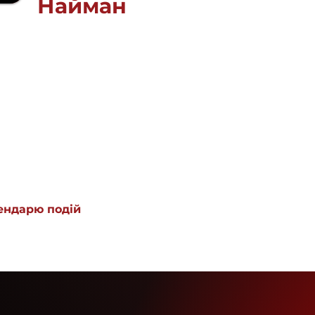
Найман
ендарю подій