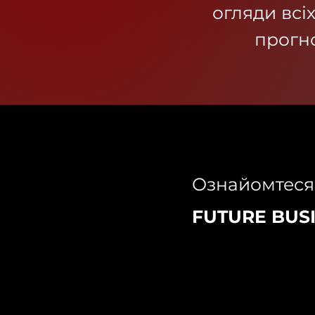
огляди всіх
прогно
Ознайомтеся
FUTURE BUS