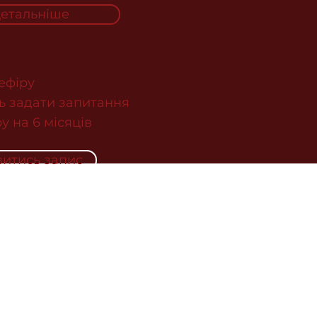
етальніше
 ефіру
ь задати запитання
у на 6 місяців
итись запис