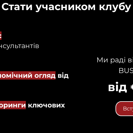
Стати учасником клубу
:
нсультантів
Ми раді в
BUS
омічний огляд
від
від
оринги
ключових
Вст