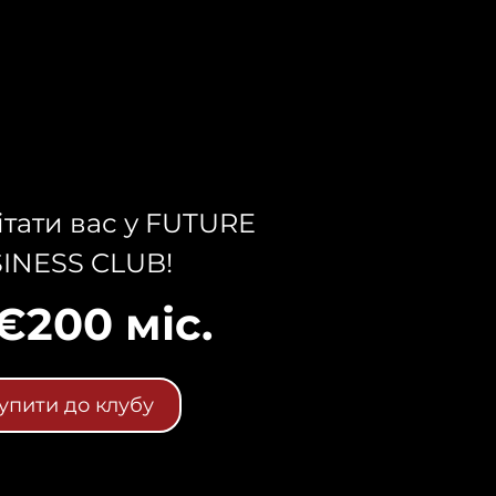
ітати вас у FUTURE
INESS CLUB!
 €200 міс.
упити до клубу