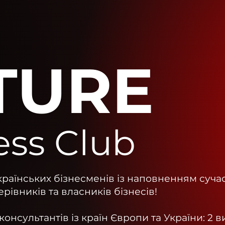
TURE
ess Club
країнських бізнесменів із наповненням суча
івників та власників бізнесів!
онсультантів із країн Європи та України: 2 