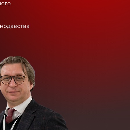
ного
онодавства