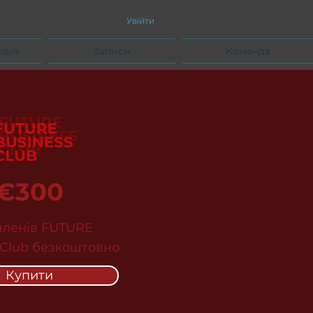
Увійти
одій
Записи
Команда
€300
членів FUTURE
 Club безкоштовно
Купити