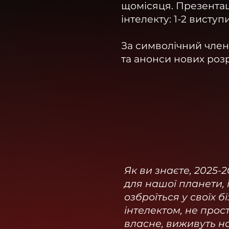
щомісяця.
Презентаці
інтелекту: 1-2 виступ
За символічний член
та анонси нових роз
Як ви знаєте, 2025-
для нашої планети, і 
озброїться у своїх 
інтелектом, не прост
власне, виживуть на 