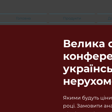
Головна
Продукти
Д
Велика 
конфере
українсь
нерухом
Якими будуть ціни
році. Замовити ан