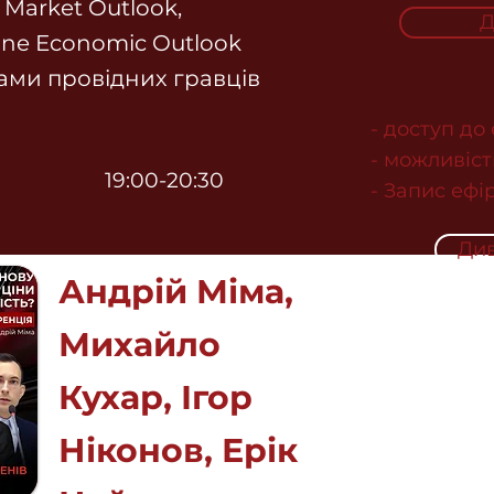
 Market Outlook,
Д
ine Economic Outlook
ками провідних гравців
- доступ до
- можливіст
19:00-20:30
- Запис ефір
Див
Андрій Міма,
Михайло
Кухар, Ігор
Ніконов, Ерік