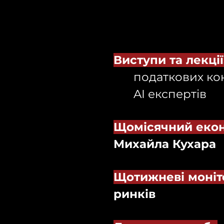
Виступи та лекції
податкових ко
AI експертів
Щомісячний екон
Михайла Кухара
Щотижневі моніт
ринків