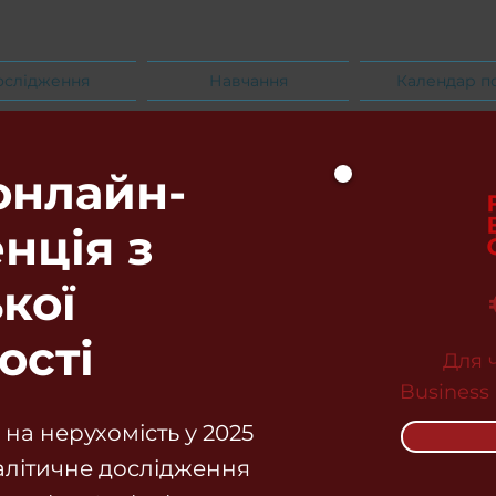
ослідження
Навчання
Календар п
онлайн-
нція з
кої
ості
Для 
Business
 на нерухомість у 2025
алітичне дослідження