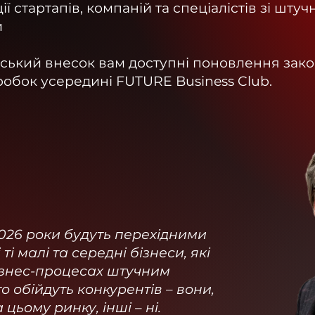
ї стартапів, компаній та спеціалістів зі штуч
и
ський внесок вам доступні поновлення зак
робок усередині FUTURE Business Club.
2026 роки будуть перехідними
ті малі та середні бізнеси, які
бізнес-процесах штучним
о обійдуть конкурентів – вони,
цьому ринку, інші – ні.