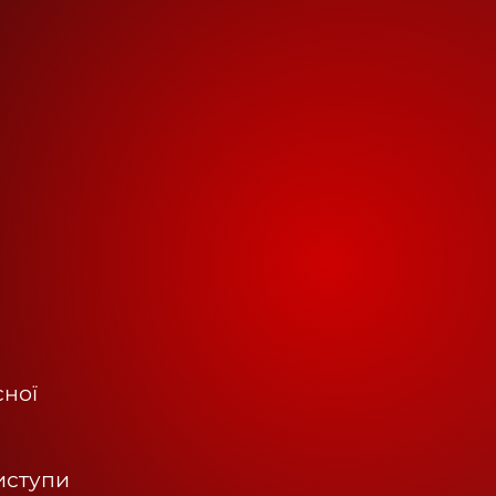
сної
виступи