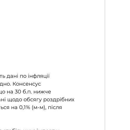
ь дані по інфляції 
ідно. Консенсус 
о на 30 б.п. нижче 
ані щодо обсягу роздрібних 
ся на 0,1% (м-м), після 