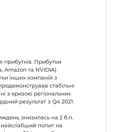
я прибутків. Прибутки 
, Amazon та NVIDIA)  
ки інших компаній з 
продемонстрував стабільні 
ні з кризою регіональних 
рдний результат з Q4 2021. 
иждень знизилась на 2 б.п. 
 найслабший попит на 