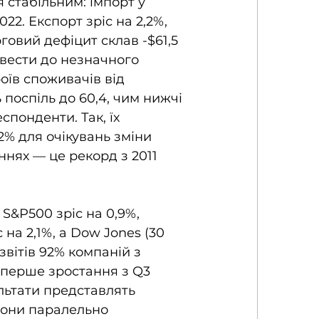
стабільним: імпорт у 
22. Експорт зріс на 2,2%, 
рговий дефіцит склав -$61,5 
звести до незначного 
оїв споживачів від 
поспіль до 60,4, чим нижчі 
понденти. Так, їх 
,2% для очікувань зміни 
аннях — це рекорд з 2011 
S&P500 зріс на 0,9%, 
на 2,1%, а Dow Jones (30 
вітів 92% компаній з 
, перше зростання з Q3 
льтати представлять 
 Вони паралельно 