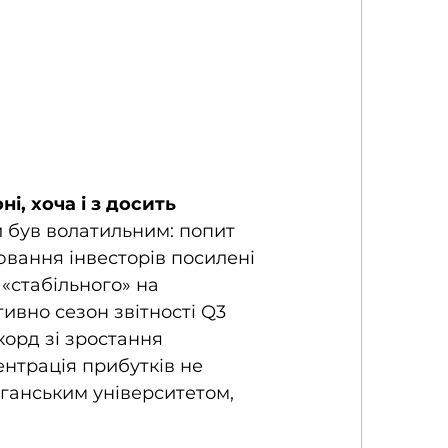
і, хоча і з досить 
 був волатильним: попит 
ювання інвесторів посилені 
«стабільного» на 
ивно сезон звітності Q3 
корд зі зростання 
ентрація прибутків не 
иганським університетом, 