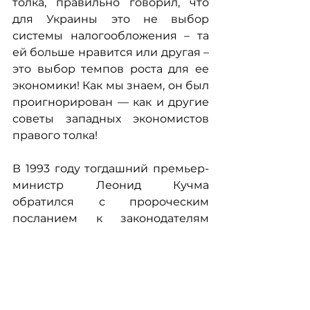
толка, правильно говорил, что 
для Украины это не выбор 
системы налогообложения – та 
ей больше нравится или другая – 
это выбор темпов роста для ее 
экономики! Как мы знаем, он был 
проигнорирован — как и другие 
советы западных экономистов 
правого толка!
В 1993 году тогдашний премьер-
министр Леонид Кучма 
обратился с пророческим 
посланием к законодателям 
Украины в парламенте: Какое 
государство мы должны строить 
в Украине? Если мы строим 
социалистическое, следуя 
скандинавской модели, то оно в 