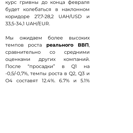
курс гривны до конца февраля 
будет колебаться в наклонном 
коридоре 27,7-28,2 UAH/USD и 
33,5-34,1 UAH/EUR.
Мы ожидаем более высоких 
темпов роста 
реального ВВП
, 
сравнительно со средними 
оценками других компаний. 
После “просадки” в Q1 на 
-0,5/-0,7%, темпы роста в Q2, Q3 и 
Q4 составят 12,4%, 6,7% и 5,1% 
соответственно. Суммарный 
прирост реального ВВП после 
спада в 2020-ом году на -4,5/-5% в 
2021-ом году составит 6,2%.