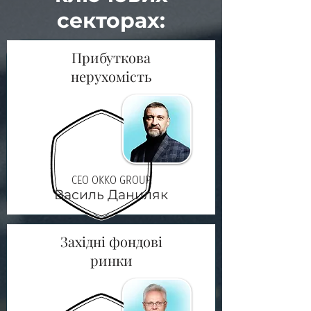
секторах:
Прибуткова
нерухомість
СЕО OKKO GROUP
Василь Даниляк
Західні фондові
ринки