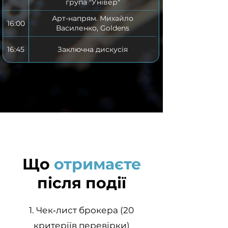
група "Універ"
Арт-напрям. Михайло
16:00
Василенко, Goldens
16:45
Заключна дискусія
Що
отримаєте
після події
1. Чек‑лист брокера (20
критеріїв перевірки)