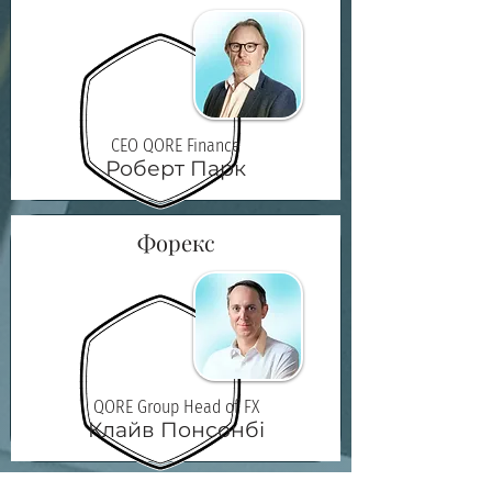
CEO QORE Finance
Роберт Парк
Форекс
QORE Group Head of FX
Клайв Понсонбі