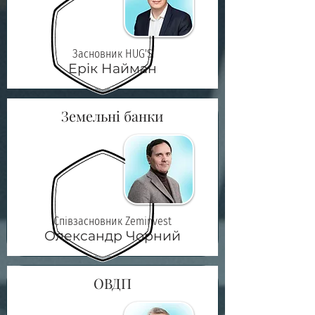
Засновник HUG'S
Ерік Найман
Земельні банки
Співзасновник Zeminvest
Олександр Чорний
ОВДП