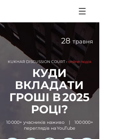
28
травня
KUKHAR DISCUSSION COURT •
online подія
КУДИ
ВКЛАДАТИ
ГРОШІ В 2025
РОЦІ?
10 000+ учасників наживо | 100 000+
переглядів на YouTube