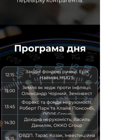
перевірку контрагентів.
Програма дня
Західні фондові ринки. Ерік
12:15
Найман, HUG'S
Земля як хедж проти інфляції.
13:00
Олександр Чорний, Земінвест
Форекс та фонди нерухомості.
13:45
Роберт Парк та Клайв Понсонбі,
QORE Group
Дохідна нерухомість. Василь
14:30
Даниляк, OKKO Group
ОВДП. Тарас Козак, Інвестиційна
15:15