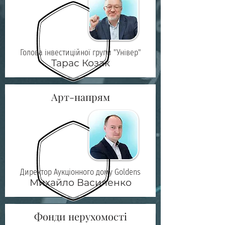
Голова інвестиційної групи "Універ"
Тарас Козак
Арт-напрям
Директор Аукціонного дому Goldens
Михайло Василенко
Фонди нерухомості