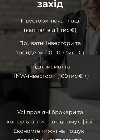
захід
Інвестори‑початківці
(капітал від 1 тис €)
Приватні інвестори та
трейдери (10–100 тис . €)
Підприємці та
HNW‑інвестори (100 тис € +)
Усі провідні брокери та
консультанти — в одному ефірі.
Економте тижні на пошук і