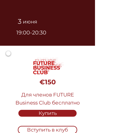
3
июня
19:00-20:30
€150
Для членов FUTURE
Business Club бесплатно
Купить
Вступить в клуб