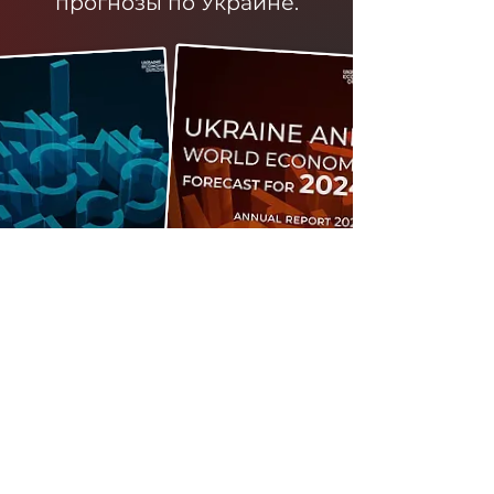
прогнозы по Украине.
Стать участником
клуба