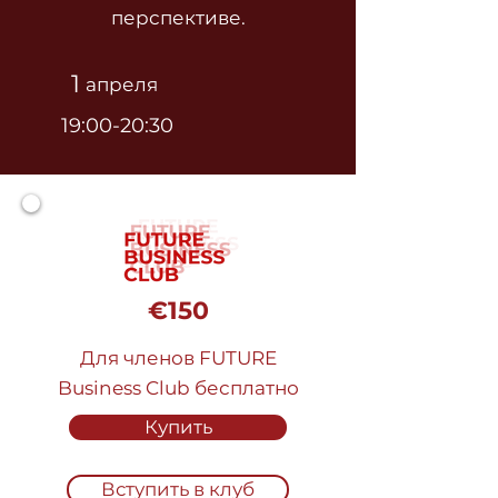
перспективе.
1
апреля
19:00-20:30
€150
Для членов FUTURE
Business Club бесплатно
Купить
Вступить в клуб