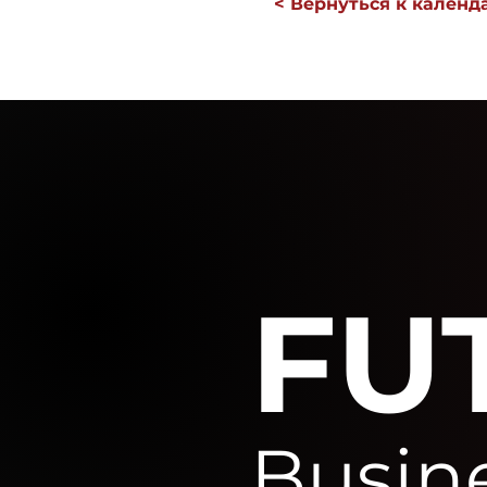
< Вернуться к кален
FU
Busin