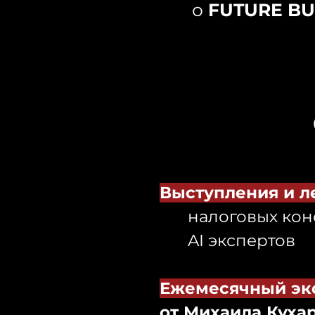
о
FUTURE BU
Выступления и л
налоговых кон
AI экспертов
Ежемесячный эк
от Михаила Куха