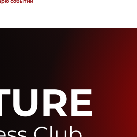
дарю событий
TURE
ess Club