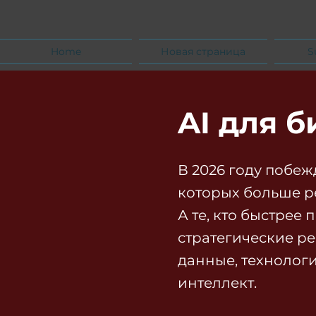
Home
Новая страница
S
AI для б
В 2026 году побеж
которых больше р
А те, кто быстрее
стратегические р
данные, технолог
интеллект.