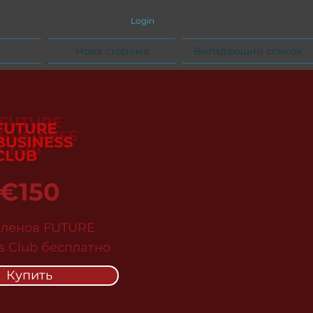
Login
s
Нова сторінка
Выпадающий список
€150
членов FUTURE
s Club бесплатно
Купить