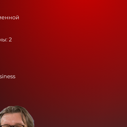
менной
ы: 2
iness