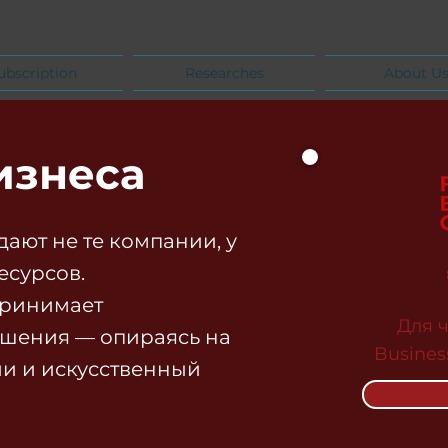
ubscription
Researches
About U
изнеса
дают не те компании, у
есурсов.
 принимает
Для 
ешения — опираясь на
Busines
ии и искусственный