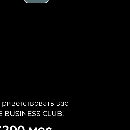
а
риветствовать вас
E BUSINESS CLUB!
€200 мес.