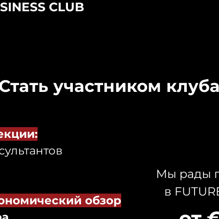
SINESS CLUB
Стать участником клуб
екции:
сультантов
Мы рады п
в FUTUR
ономический обзор
от 
ра