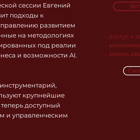
еской сессии Евгений
Вст
ит подходы к
управлению развитием
нные на методологиях
- доступ к 
птированных под реалии
- возможно
- запись эф
неса и возможности AI.
Смо
 инструментарий,
льзуют крупнейшие
теперь доступный
м и управленческим