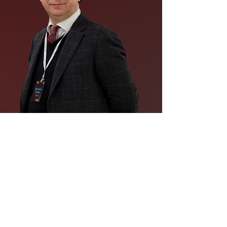
Для вас открыты
в бесплатном доступе
еженедельные обзоры
всех мировых рынков и
прогнозы по Украине.