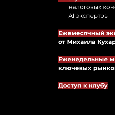
налоговых кон
AI экспертов
Ежемесячный эк
от Михаила Куха
Еженедельные м
ключевых рынко
Доступ к клубу