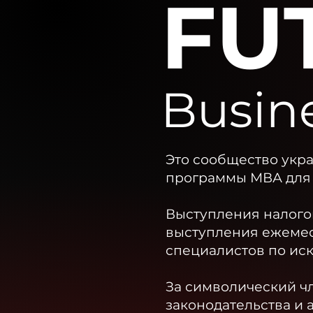
FU
Busin
Это сообщество укр
программы МВА для 
Выступления налогов
выступления ежеме
специалистов по иск
За символический ч
законодательства и 