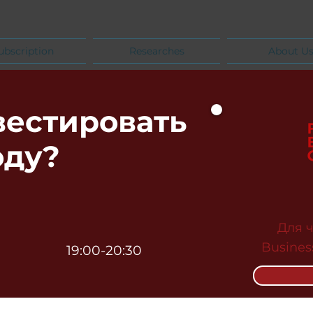
ubscription
Researches
About U
вестировать
оду?
Для 
Busines
19:00-20:30