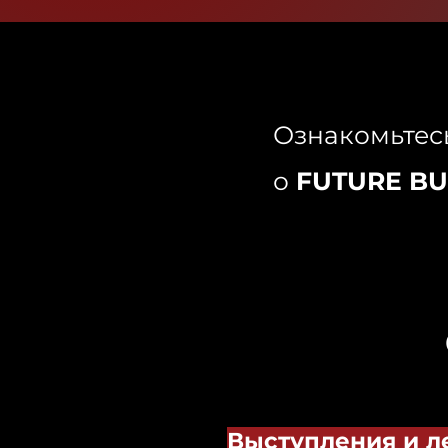
Ознакомьтес
о
FUTURE BU
Выступления и л