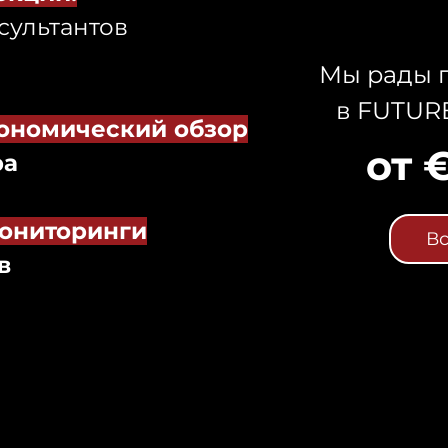
сультантов
Мы рады п
в FUTUR
ономический обзор
от 
ра
ониторинги
Вс
в