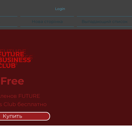
Login
s
Нова сторінка
Выпадающий список
Free
членов FUTURE
s Club бесплатно
Купить