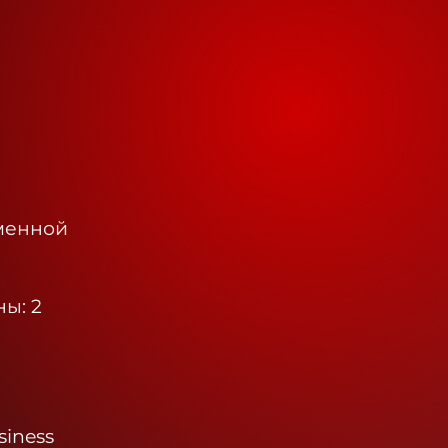
менной
ы: 2
iness