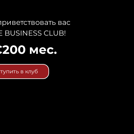
риветствовать вас
E BUSINESS CLUB!
€200 мес.
тупить в клуб