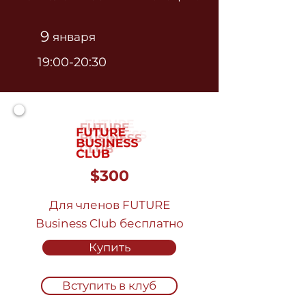
9
января
19:00-20:30
$300
Для членов FUTURE
Business Club бесплатно
Купить
Вступить в клуб