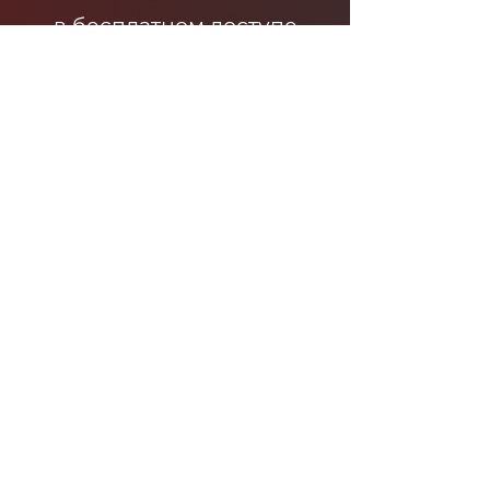
в бесплатном доступе
еженедельные обзоры
всех мировых рынков и
прогнозы по Украине.