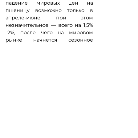
падение мировых цен на 
пшеницу возможно только в 
апреле-июне, при этом 
незначительное — всего на 1,5% 
-2%, после чего на мировом 
рынке начнется сезонное 
подорожание пшеницы.
Источник: World Bank
Отчет подготовили: Григорий 
Кукуруза, Николай Лесик, Сергей 
Николаенко