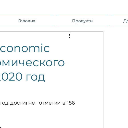
Головна
Продукти
Д
Economic
омического
020 год
д достигнет отметки в 156 
.