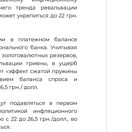
него тренда ревальвации 
ожет укрепиться до 22 грн. 
и в платежном балансе 
нального банка. Учитывая 
золотовалютных резервов, 
львации гривны, в ущерб 
ет «эффект сжатой пружины 
твием баланса спроса и 
,5 грн./ долл.
ут подавляться в первом 
литикой инфляционного 
 22 до 26,5 грн./долл., во 
ься.