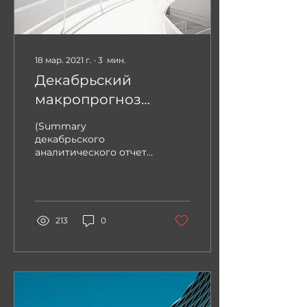
18 мар. 2021 г.
∙
3
мин.
Декабрьский
макропрогноз
Ukraine Economic
(Summary
Outlook на 2021 год
декабрьского
аналитического отчета
для клиентов
MONTHLY Economic
Outlook. Перевод с
английского)
Состоянием на 31
213
0
декабря курс...