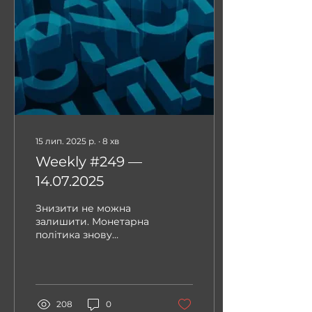
15 лип. 2025 р.
∙
8
хв
Weekly #249 —
14.07.2025
Знизити не можна
залишити. Монетарна
політика знову
виходить на перший
план уваги інвесторів.
208
0