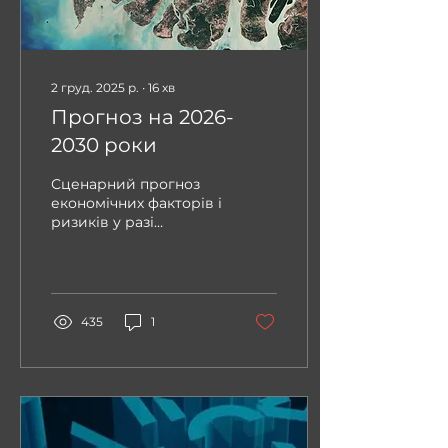
2 груд. 2025 р.
∙
16
хв
Прогноз на 2026-
2030 роки
Сценарний прогноз
економічних факторів і
ризиків у разі
закінчення війни в
2026 році та
середньостроковий
прогноз розвитку
української економіки
435
1
до 2030 року.