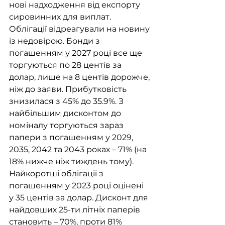
нові надходження від експорту 
сировинних для виплат. 
Облігації відреагували на новину 
із недовірою. Бонди з 
погашенням у 2027 році все ще 
торгуються по 28 центів за 
долар, лише на 8 центів дорожче, 
ніж до заяви. Прибутковість 
знизилася з 45% до 35.9%. З 
найбільшим дисконтом до 
номіналу торгуються зараз 
папери з погашенням у 2029, 
2035, 2042 та 2043 роках – 71% (на 
18% нижче ніж тиждень тому).
Найкоротші облігації з 
погашенням у 2023 році оцінені 
у 35 центів за долар. Дисконт для 
найдовших 25-ти літніх паперів 
становить – 70%, проти 81% 