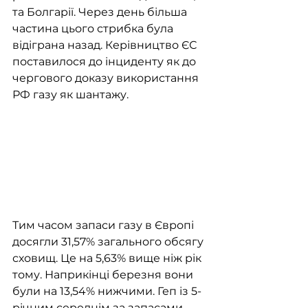
та Болгарії. Через день більша 
частина цього стрибка була 
відіграна назад. Керівництво ЄС 
поставилося до інциденту як до 
чергового доказу використання 
РФ газу як шантажу.
Тим часом запаси газу в Європі 
досягли 31,57% загального обсягу 
сховищ. Це на 5,63% вище ніж рік 
тому. Наприкінці березня вони 
були на 13,54% нижчими. Геп із 5-
річним середнім за запасами 