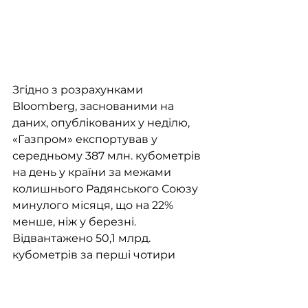
Згідно з розрахунками 
Bloomberg, заснованими на 
даних, опублікованих у неділю, 
«Газпром» експортував у 
середньому 387 млн. кубометрів 
на день у країни за межами 
колишнього Радянського Союзу 
минулого місяця, що на 22% 
менше, ніж у березні. 
Відвантажено 50,1 млрд. 
кубометрів за перші чотири 
місяці року, що майже на 27% 
менше, ніж роком раніше. 
Добовий видобуток «Газпрому» 