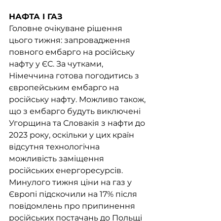
НАФТА І ГАЗ
Головне очікуване рішення 
цього тижня: запровадження 
повного ембарго на російську 
нафту у ЄС. За чутками, 
Німеччина готова погодитись з 
європейським ембарго на 
російську нафту. Можливо також, 
що з ембарго будуть виключені 
Угорщина та Словакія з нафти до 
2023 року, оскільки у цих країн 
відсутня технологічна 
можливість заміщення 
російських енергоресурсів.
Минулого тижня ціни на газ у 
Європі підскочили на 17% після 
повідомлень про припинення 
російських постачань до Польщі 