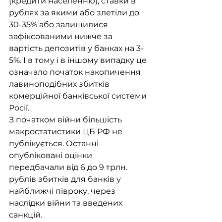
(кредити населенню), ставки в 
рублях за якими або злетіли до 
30-35% або залишилися 
зафіксованими нижче за 
вартість депозитів у банках на 3-
5%. І в тому і в іншому випадку це 
означало початок накопичення 
лавиноподібних збитків 
комерційної банківської системи 
Росії.
З початком війни більшість 
макростатистики ЦБ РФ не 
публікується. Останні 
опубліковані оцінки 
передбачали від 6 до 9 трлн. 
рублів збитків для банків у 
найближчі півроку, через 
наслідки війни та введених 
санкцій.