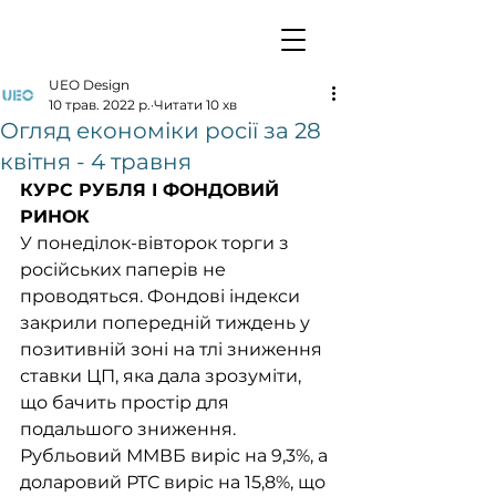
UEO Design
10 трав. 2022 р.
Читати 10 хв
Огляд економіки росії за 28
квітня - 4 травня
КУРС РУБЛЯ І ФОНДОВИЙ 
РИНОК
У понеділок-вівторок торги з 
російських паперів не 
проводяться. Фондові індекси 
закрили попередній тиждень у 
позитивній зоні на тлі зниження 
ставки ЦП, яка дала зрозуміти, 
що бачить простір для 
подальшого зниження. 
Рубльовий ММВБ виріс на 9,3%, а 
доларовий РТС виріс на 15,8%, що 