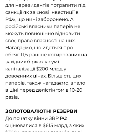
для нерезидентів потрапити під 
санкції як за «нові інвестиції в 
РФ», що нині заборонено. А 
російські власники паперів не 
можуть повноцінно відновити 
своє право власності на них.
Нагадаємо, що йдеться про 
обсяг ЦБ раніше котированих на 
західних біржах у сумі 
капіталізації $200 млрд у 
довоєнних цінах. Більшість цих 
паперів, також нагадаємо, впало 
в ціні перед делістінгом в 10-20 
разів.
ЗОЛОТОВАЛЮТНІ РЕЗЕРВИ
До початку війни ЗВР РФ 
оцінювалися в $615 млрд, з яких 