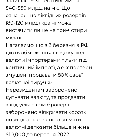
залишається негативним на 
$40-$50 млрд. на міс. Що 
означає, що ліквідних резервів 
(80-120 млрд) країні може 
вистачити лише на три-чотири 
місяці
Нагадаємо, що з 3 березня в РФ 
діють обмеження щодо купівлі 
валюти імпортерами тільки під 
критичний імпорт), а експортери 
змушені продавати 80% своєї 
валютної виручки.
Нерезидентам заборонено 
купувати валюту, та продавати 
акції, усім окрім брокерів 
заборонено відкривати короткі 
позиції, а населенню знімати 
валютні депозити більше ніж на 
$10,000 до вересня 2022.