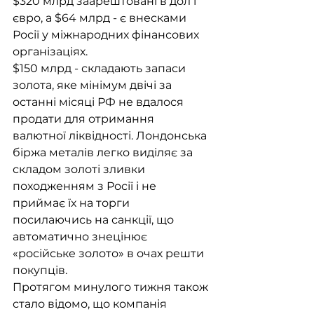
$320 млрд заарештовані в дол і 
євро, а $64 млрд - є внесками 
Росії у міжнародних фінансових 
організаціях.
$150 млрд - складають запаси 
золота, яке мінімум двічі за 
останні місяці РФ не вдалося 
продати для отримання 
валютної ліквідності. Лондонська 
біржа металів легко виділяє за 
складом золоті зливки 
походженням з Росії і не 
приймає їх на торги 
посилаючись на санкції, що 
автоматично знецінює 
«російське золото» в очах решти 
покупців.
Протягом минулого тижня також 
стало відомо, що компанія 