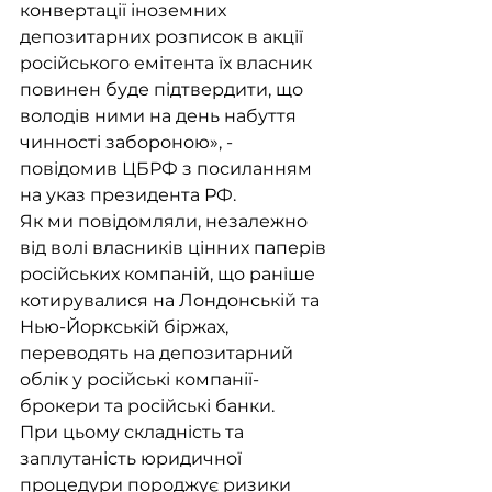
конвертації іноземних 
депозитарних розписок в акції 
російського емітента їх власник 
повинен буде підтвердити, що 
володів ними на день набуття 
чинності забороною», - 
повідомив ЦБРФ з посиланням 
на указ президента РФ.
Як ми повідомляли, незалежно 
від волі власників цінних паперів 
російських компаній, що раніше 
котирувалися на Лондонській та 
Нью-Йоркській біржах, 
переводять на депозитарний 
облік у російські компанії-
брокери та російські банки.
При цьому складність та 
заплутаність юридичної 
процедури породжує ризики 