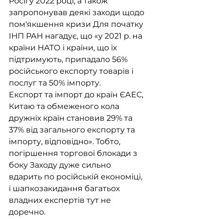
Росії у 2022 році, а також 
запропонував деякі заходи щодо 
пом'якшення кризи Для початку 
ІНП РАН нагадує, що «у 2021 р. на 
країни НАТО і країни, що їх 
підтримують, припадало 56% 
російського експорту товарів і 
послуг та 50% імпорту.
Експорт та імпорт до країн ЄАЕС, 
Китаю та обмеженого кола 
дружніх країн становив 29% та 
37% від загального експорту та 
імпорту, відповідно». Тобто, 
погіршення торгової блокади з 
боку Заходу дуже сильно 
вдарить по російській економіці, 
і шапкозакидання багатьох 
владних експертів тут не 
доречно.