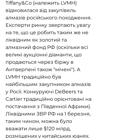
Tiffany&Co (належить LVMH) 
відмовилася від закупівель 
алмазів російського походження.
Експерти ринку звертають увагу 
на те, що це робить таким же не 
ліквідним як золотий та 
алмазний фонд РФ (оскільки всі 
великі аукціонні діаманти, що 
продаються через біржу в 
Антверпені також "мічені"). А 
LVMH традиційно був 
найбільшим закупником алмазів 
у Росії. Конкуруючі DeBeers та 
Cartier традиційно орієнтовані на 
постачання з Південної Африки).
Ліквідними ЗВР РФ на 1 березня, 
таким чином, можна було 
вважати лише $120 млрд, 
розміщених у китайських юанях. 