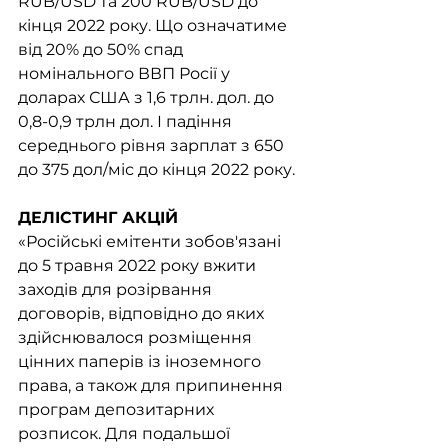
RUB/USD та 200 RUB/USD до 
кінця 2022 року. Що означатиме 
від 20% до 50% спад 
номінального ВВП Росії у 
доларах США з 1,6 трлн. дол. до 
0,8-0,9 трлн дол. І падіння 
середнього рівня зарплат з 650 
до 375 дол/міс до кінця 2022 року.
ДЕЛІСТИНГ АКЦІЙ
«Російські емітенти зобов'язані 
до 5 травня 2022 року вжити 
заходів для розірвання 
договорів, відповідно до яких 
здійснювалося розміщення 
цінних паперів із іноземного 
права, а також для припинення 
програм депозитарних 
розписок. Для подальшої 