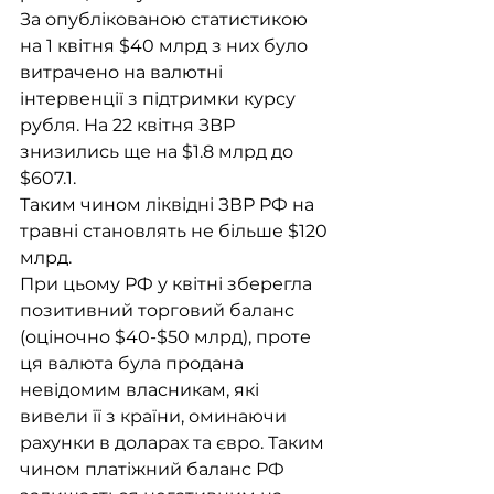
За опублікованою статистикою 
на 1 квітня $40 млрд з них було 
витрачено на валютні 
інтервенції з підтримки курсу 
рубля. На 22 квітня ЗВР 
знизились ще на $1.8 млрд до 
$607.1.
Таким чином ліквідні ЗВР РФ на 
травні становлять не більше $120 
млрд.
При цьому РФ у квітні зберегла 
позитивний торговий баланс 
(оціночно $40-$50 млрд), проте 
ця валюта була продана 
невідомим власникам, які 
вивели її з країни, оминаючи 
рахунки в доларах та євро. Таким 
чином платіжний баланс РФ 