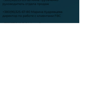
руководитель отдела продаж
+380(95)325-67-80
Марина Кудрявцева
директор по работе с клиентами FBC
+380(97)042-11-94
Анна Орел
директор по учебным программам и
конференциям FBC
office@ukraine-economic-outlook.com
Адрес: ул. Институтская 15/5, оф.30
Оплата и Возврат
FAQ
Политика конфиденциальности
© 2024 Ukraine Economic Outlook. All rights reserved