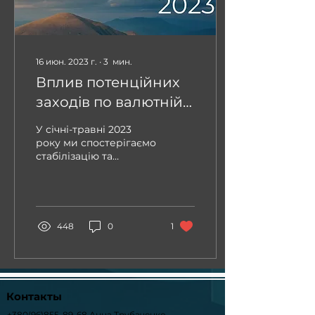
16 июн. 2023 г.
∙
3
мин.
Вплив потенційних
заходів по валютній
лібералізації на
У січні-травні 2023
платіжний баланс
року ми спостерігаємо
стабілізацію та
2023
адаптацію нової
воєнної структури
платіжного балансу.
Так, відтік валюти за
операц
448
0
1
Контакты
+380(96)855-89-68
Анна Трубаченко