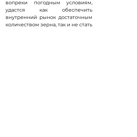
вопреки погодным условиям, 
удастся как обеспечить 
внутренний рынок достаточным 
количеством зерна, так и не стать 
дополнительным фактором 
осеннего давления на курс.
Григорий Кукуруза, экономист 
Ukraine Economic Outlook
Смотреть все
Недавние посты