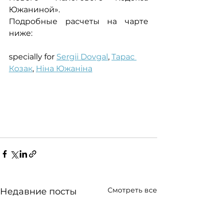
Южаниной».
Подробные расчеты на чарте 
ниже:
specially for 
Sergii Dovgal
, 
Тарас 
Козак
, 
Ніна Южаніна
Смотреть все
Недавние посты