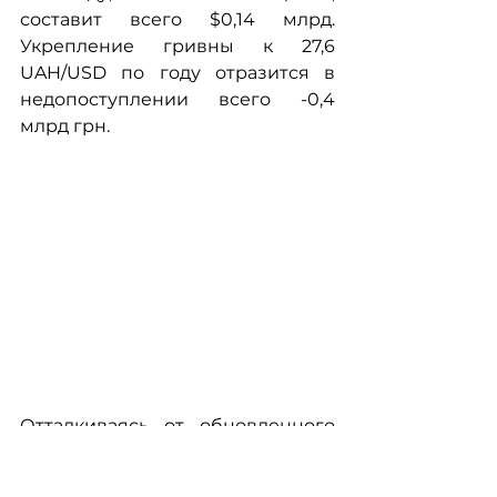
составит всего $0,14 млрд. 
Укрепление гривны к 27,6 
UAH/USD по году отразится в 
недопоступлении всего -0,4 
млрд грн.
Отталкиваясь от обновленного 
макропрогноза номинального 
ВВП, инфляции и курса гривны 