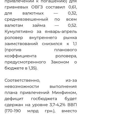
привлечений к погашению) для 
гривневых ОВГЗ составил 0,61, 
для валютных — 0,32, 
средневзвешенный по всем 
валютам займа — 0,52. 
Кумулятивно за январь-апрель 
роловер внутреннего рынка 
заимствований снизился к 1,1 
(против планового 
коэффициента роловера, 
предусмотренного Законом о 
бюджете в 1,35).
Соответственно, из-за 
невозможности выполнения 
плана привлечений Минфином, 
дефицит госбюджета будет 
сдержан на уровне 3,7-4,2% ВВП 
(170-190 млрд грн.), вместо 